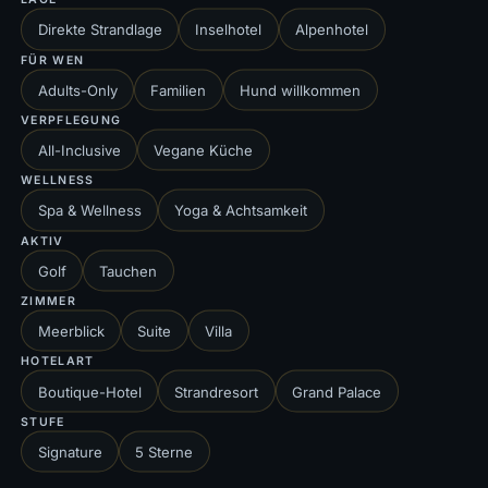
Hôtel des Trois
Maggiore)
Couronnes & Destination
Direkte Strandlage
Inselhotel
Alpenhotel
Spa
FÜR WEN
Vevey (Genfersee), Waadt
Adults-Only
Familien
Hund willkommen
(Vevey, Genfersee)
VERPFLEGUNG
Hotel entdecken →
Hotel entdecken →
All-Inclusive
Vegane Küche
WELLNESS
Spa & Wellness
Yoga & Achtsamkeit
SCHWEIZ
★★★★★
AKTIV
Waldhaus Sils
SCHWEIZ
★★★★★
Golf
Tauchen
Sils im Engadin / Segl Maria,
Victoria-Jungfrau Grand
Graubünden
Hotel & Spa
ZIMMER
Interlaken, Bern (Berner
Meerblick
Suite
Villa
Oberland, Interlaken)
HOTELART
Hotel entdecken →
Hotel entdecken →
Boutique-Hotel
Strandresort
Grand Palace
STUFE
Signature
5 Sterne
Antigua