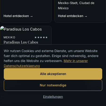
Mexiko-Stadt, Ciudad de
México
Hotel entdecken →
Hotel entdecken →
MEXIKO
★★★★★
Paradisus Los Cabos
San José del Cabo, Baja
Wir nutzen Cookies und externe Dienste, um unsere Website
California Sur
fuer dich optimal zu gestalten. Einige sind notwendig, andere
Hotel entdecken →
helfen uns die Website zu verbessern.
Mehr in unserer
Datenschutzerklaerung
Alle akzeptieren
Peru
· 1 Haus
Nur notwendige
Einstellungen