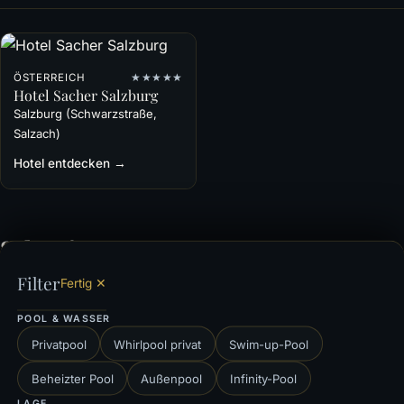
ÖSTERREICH
★★★★★
Hotel Sacher Salzburg
Salzburg (Schwarzstraße,
Salzach)
Hotel entdecken →
Schweiz
· 4 Häuser
Filter
Fertig ✕
POOL & WASSER
SCHWEIZ
★★★★★
Privatpool
Whirlpool privat
Swim-up-Pool
Hotel Eden Roc, Ascona
Ascona (Lago Maggiore),
Beheizter Pool
Außenpool
Infinity-Pool
SCHWEIZ
★★★★★
Tessin (Ascona, Lago
LAGE