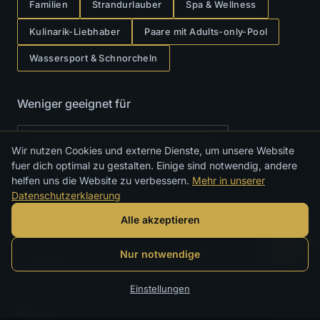
Familien
Strandurlauber
Spa & Wellness
Kulinarik-Liebhaber
Paare mit Adults-only-Pool
Wassersport & Schnorcheln
Weniger geeignet für
Reisende ohne jedes Interesse am Meer
Wir nutzen Cookies und externe Dienste, um unsere Website
fuer dich optimal zu gestalten. Einige sind notwendig, andere
Suchende nach abgelegener Einsamkeit
helfen uns die Website zu verbessern.
Mehr in unserer
Barfuß-Boutique-Minimalisten
Datenschutzerklaerung
ZIMMER & KATEGORIEN
Alle akzeptieren
Wohnen mit Balkon oder Patio
Nur notwendige
Einstellungen