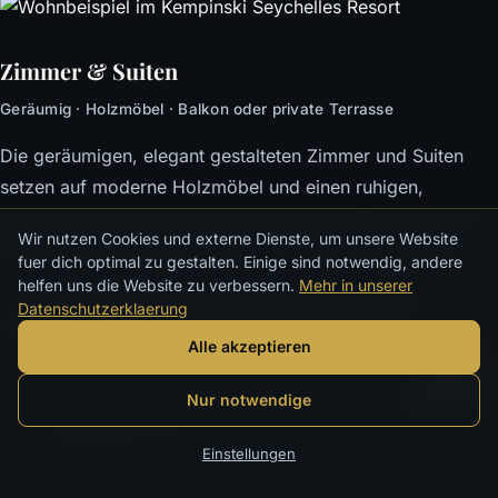
Zimmer & Suiten
Geräumig · Holzmöbel · Balkon oder private Terrasse
Die geräumigen, elegant gestalteten Zimmer und Suiten
setzen auf moderne Holzmöbel und einen ruhigen,
naturnahen Charakter. Jede Unterkunft verfügt über einen
Wir nutzen Cookies und externe Dienste, um unsere Website
Balkon oder eine private Terrasse — teils mit Meerblick.
fuer dich optimal zu gestalten. Einige sind notwendig, andere
helfen uns die Website zu verbessern.
Mehr in unserer
Klimaanlage
Sat-TV
iPod-Dock
Tee/Kaffee
Datenschutzerklaerung
Minibar
Bad mit Dusche & Bademantel
Alle akzeptieren
Nur notwendige
Verfügbarkeit prüfen
Einstellungen