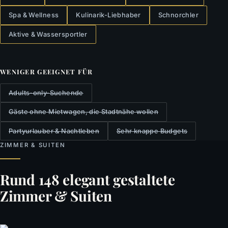
Spa & Wellness
Kulinarik-Liebhaber
Schnorchler
Aktive & Wassersportler
WENIGER GEEIGNET FÜR
Adults-only-Suchende
Gäste ohne Mietwagen, die Stadtnähe wollen
Partyurlauber & Nachtleben
Sehr knappe Budgets
ZIMMER & SUITEN
Rund 148 elegant gestaltete
Zimmer & Suiten