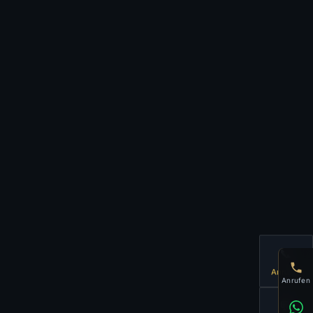
📞
Anrufen
Anrufen
💬