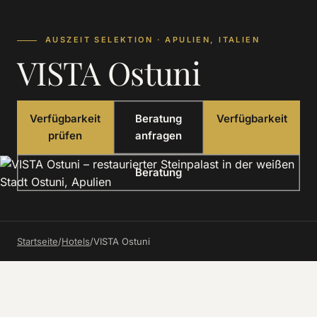
AUSZEIT SELEKTION · APULIEN, ITALIEN
VISTA Ostuni
Verfügbarkeit
Beratung
Verfügbarkeit
prüfen
anfragen
Beratung
Startseite
/
Hotels
/
VISTA Ostuni