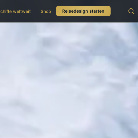
Reisedesign starten
chiffe weltweit
Shop