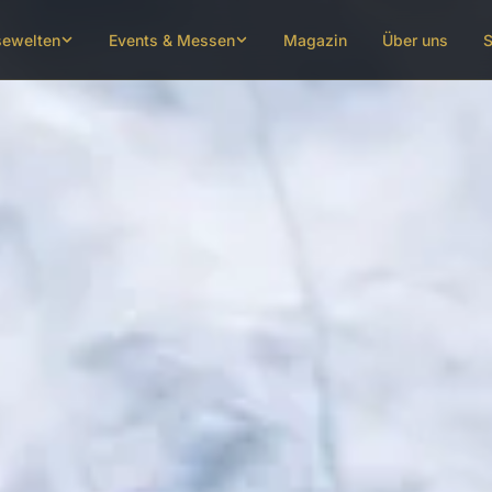
sewelten
Events & Messen
Magazin
Über uns
S