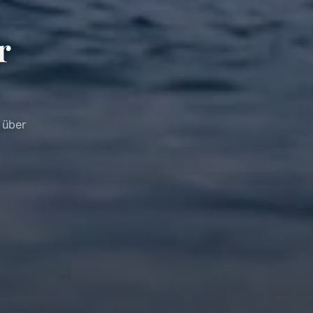
r
 über