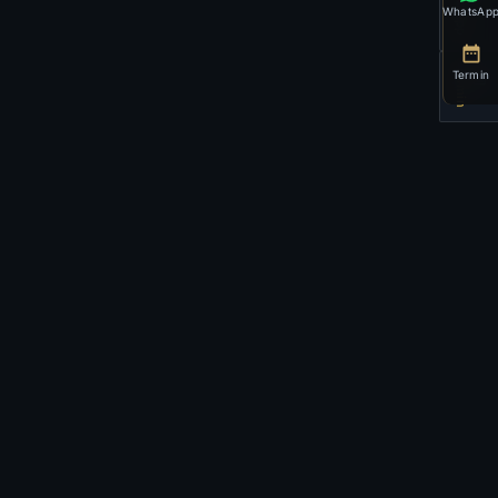
WhatsApp
WhatsAp
Termin
Termin
📅