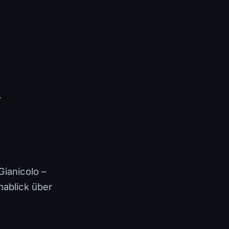
n
Gianicolo –
mablick über