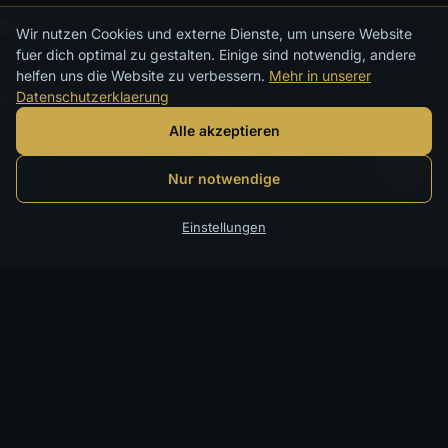
Wir nutzen Cookies und externe Dienste, um unsere Website
fuer dich optimal zu gestalten. Einige sind notwendig, andere
helfen uns die Website zu verbessern.
Mehr in unserer
Zimmer & Aussicht
Datenschutzerklaerung
Paare & Familien
Alle akzeptieren
Helle, ruhig gehaltene Räume mit dem Anspruch eines
Nur notwendige
Leading-Hotels – ausgerichtet auf Erholung über der Bucht
von Nai Harn. Ein Rückzugsort für Tage zwischen Strand,
Einstellungen
Pool und Spa.
Klimatisiert
Inselatmosphäre
Verfügbarkeit prüfen