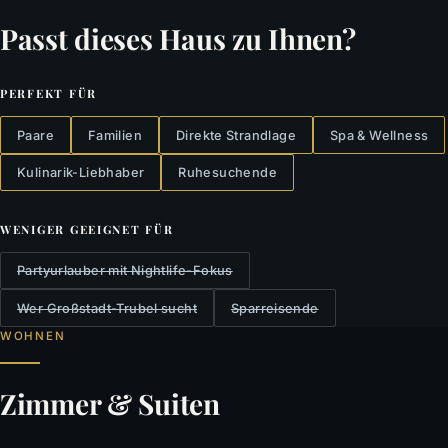
Passt dieses Haus zu Ihnen?
PERFEKT FÜR
Paare
Familien
Direkte Strandlage
Spa & Wellness
Kulinarik-Liebhaber
Ruhesuchende
WENIGER GEEIGNET FÜR
Partyurlauber mit Nightlife-Fokus
Wer Großstadt-Trubel sucht
Sparreisende
WOHNEN
Zimmer & Suiten