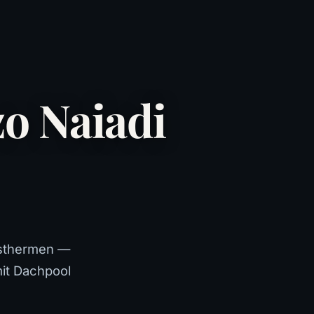
o Naiadi
ansthermen —
mit Dachpool