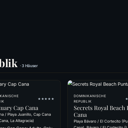
blik
· 3 Häuser
IKANISCHE
DOMINIKANISCHE
★★★★★
IK
REPUBLIK
tuary Cap Cana
Secrets Royal Beach
Cana
a / Playa Juanillo, Cap Cana
Cana, La Altagracia)
Playa Bávaro / El Cortecito (Pu
Cana), Bávaro / El Cortecito (L