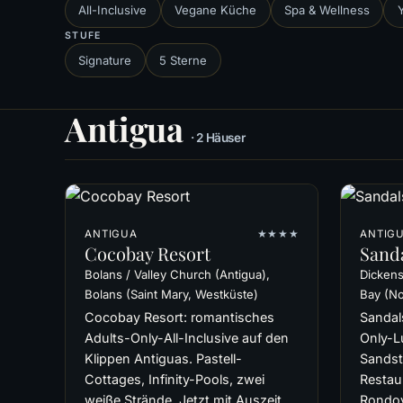
All-Inclusive
Vegane Küche
Spa & Wellness
STUFE
Signature
5 Sterne
Antigua
· 2 Häuser
ANTIGUA
★★★★
ANTIG
Cocobay Resort
Sand
Bolans / Valley Church (Antigua),
Dickens
Bolans (Saint Mary, Westküste)
Bay (N
Cocobay Resort: romantisches
Sandal
Adults-Only-All-Inclusive auf den
Only-L
Klippen Antiguas. Pastell-
Sandst
Cottages, Infinity-Pools, zwei
Restau
weiße Strände. Jetzt mit Auszeit
Rondova