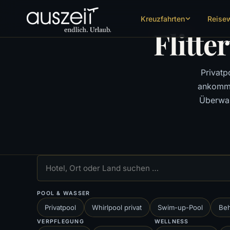
Kreuzfahrten
Reise
Flitt
Privatp
ankommt
Überwas
POOL & WASSER
Privatpool
Whirlpool privat
Swim-up-Pool
Beh
VERPFLEGUNG
WELLNESS