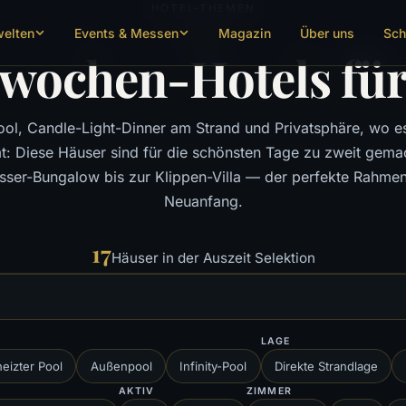
HOTEL-THEMEN
welten
Events & Messen
Magazin
Über uns
Sch
erwochen-Hotels für
ool, Candle-Light-Dinner am Strand und Privatsphäre, wo e
: Diese Häuser sind für die schönsten Tage zu zweit gema
ser-Bungalow bis zur Klippen-Villa — der perfekte Rahmen
Neuanfang.
17
Häuser in der Auszeit Selektion
LAGE
eizter Pool
Außenpool
Infinity-Pool
Direkte Strandlage
AKTIV
ZIMMER