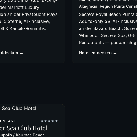
ary Cap Cana: Adults-Only-
Altagracia, Region Punta Cana
der Marriott Luxury
ion an der Privatbucht Playa
Secrets Royal Beach Punta 
o. 5 Sterne, All-inclusive,
Adults-only 5★ All-Inclusive
lf & Karibik-Romantik.
an der Bávaro Beach. Suiten
Whirlpool, Secrets Spa, 6–8
Restaurants — persönlich g
entdecken →
Hotel entdecken →
HENLAND
★★★★★
er Sea Club Hotel
upolis / Kournas Beach