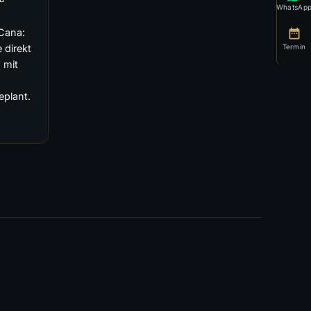
WhatsAp
)
Cana:
Termin
 direkt
 mit
eplant.