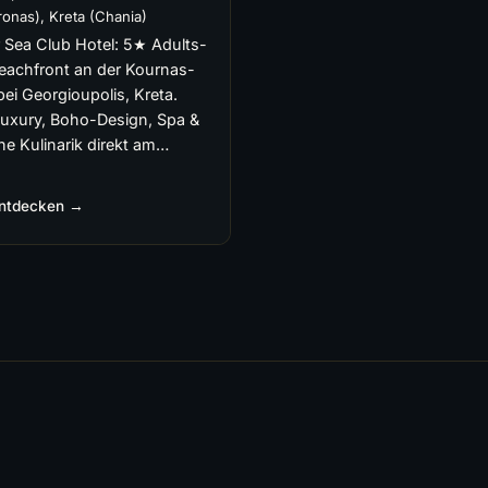
onas), Kreta (Chania)
 Sea Club Hotel: 5★ Adults-
eachfront an der Kournas-
ei Georgioupolis, Kreta.
Luxury, Boho-Design, Spa &
he Kulinarik direkt am…
entdecken →