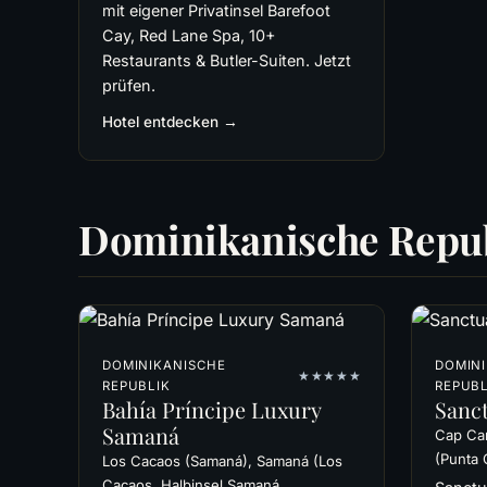
mit eigener Privatinsel Barefoot
Cay, Red Lane Spa, 10+
Restaurants & Butler-Suiten. Jetzt
prüfen.
Hotel entdecken →
Dominikanische Repu
DOMINIKANISCHE
DOMIN
★★★★★
REPUBLIK
REPUBL
Bahía Príncipe Luxury
Sanc
Samaná
Cap Can
(Punta 
Los Cacaos (Samaná), Samaná (Los
Cacaos, Halbinsel Samaná,