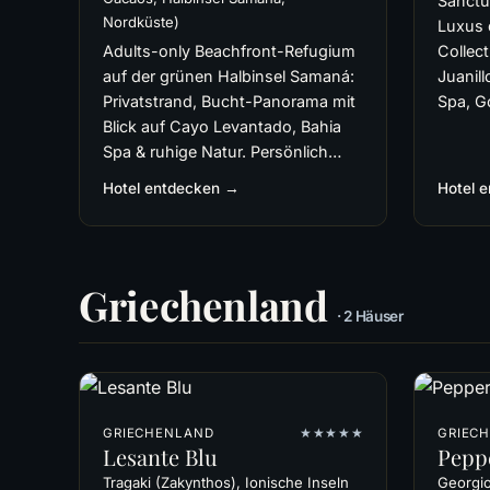
Sanctu
Nordküste)
Luxus 
Adults-only Beachfront-Refugium
Collect
auf der grünen Halbinsel Samaná:
Juanill
Privatstrand, Bucht-Panorama mit
Spa, Go
Blick auf Cayo Levantado, Bahia
Spa & ruhige Natur. Persönlich…
Hotel entdecken →
Hotel 
Griechenland
· 2 Häuser
GRIECHENLAND
★★★★★
GRIEC
Lesante Blu
Pepp
Tragaki (Zakynthos), Ionische Inseln
Georgio