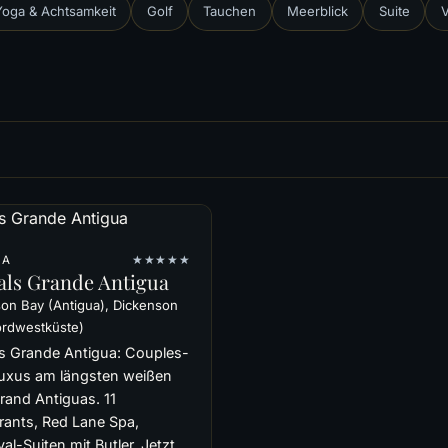
Yoga & Achtsamkeit
Golf
Tauchen
Meerblick
Suite
V
UA
★★★★★
als Grande Antigua
on Bay (Antigua), Dickenson
ordwestküste)
s Grande Antigua: Couples-
uxus am längsten weißen
rand Antiguas. 11
rants, Red Lane Spa,
l-Suiten mit Butler. Jetzt