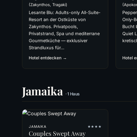
(Zakynthos, Tragaki)
(Apokor
Lesante Blu: Adults-only All-Suite-
Pepper
Resort an der Ostküste von
Only-B
Zakynthos. Privatpools,
Bucht b
Privatstrand, Spa und mediterrane
Quiet 
Gourmetküche — exklusiver
kretisc
Strandluxus für…
Hotel entdecken →
Hotel 
Jamaika
· 1 Haus
JAMAIKA
★★★★
Couples Swept Away