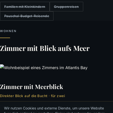
Familien mit Kleinkindern
Gruppenreisen
Pauschal-Budget-Reisende
WOHNEN
Zimmer mit Blick aufs Meer
Zimmer mit Meerblick
Direkter Blick auf die Bucht · für zwei
Die Zimmer öffnen sich zum Ionischen Meer und holen das
Wir nutzen Cookies und externe Dienste, um unsere Website