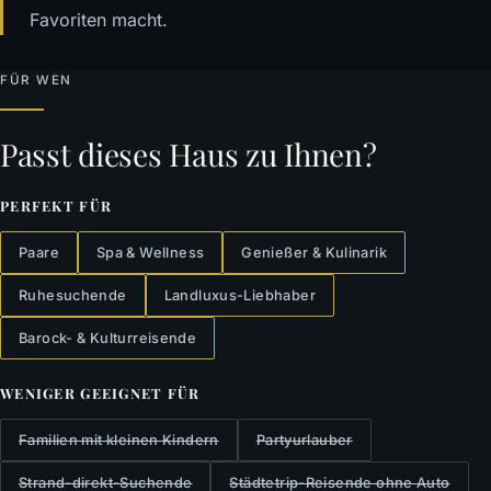
Favoriten macht.
FÜR WEN
Passt dieses Haus zu Ihnen?
PERFEKT FÜR
Paare
Spa & Wellness
Genießer & Kulinarik
Ruhesuchende
Landluxus-Liebhaber
Barock- & Kulturreisende
WENIGER GEEIGNET FÜR
Familien mit kleinen Kindern
Partyurlauber
Strand-direkt-Suchende
Städtetrip-Reisende ohne Auto