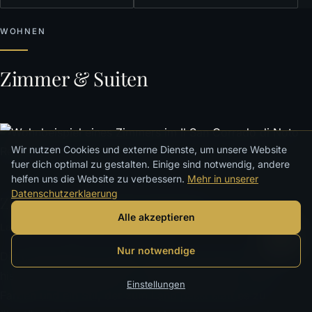
WOHNEN
Zimmer & Suiten
Wir nutzen Cookies und externe Dienste, um unsere Website
fuer dich optimal zu gestalten. Einige sind notwendig, andere
helfen uns die Website zu verbessern.
Mehr in unserer
Datenschutzerklaerung
Zimmer & Suiten der Masseria
Alle akzeptieren
Landluxus · Sizilianische Handschrift
Nur notwendige
Die Unterkünfte des Resorts setzen die Sprache der
historischen Masseria fort: warmer Naturstein, ruhige
Einstellungen
Farben und ein Stil, der zum Land passt statt es zu