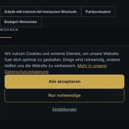
Gäste mit reinem All-inclusive-Wunsch
Partyurlauber
Budget-Reisende
WOHNEN
Zimmer, Suiten & Penthouses
Wir nutzen Cookies und externe Dienste, um unsere Website
fuer dich optimal zu gestalten. Einige sind notwendig, andere
helfen uns die Website zu verbessern.
Mehr in unserer
Datenschutzerklaerung
Alle akzeptieren
Zimmer im historischen 19.-Jahrhundert-Stil
Nur notwendige
Ultra-geräumige Einheiten mit Gewölbedecken, King-
Einstellungen
Himmelbett und Marmorbad mit Whirlpool-Wanne – der
charaktervolle Auftakt für Ihren Aufenthalt.