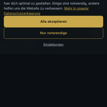
fuer dich optimal zu gestalten. Einige sind notwendig, andere
Verfügbarkeit prüfen
helfen uns die Website zu verbessern.
Mehr in unserer
Datenschutzerklaerung
Alle akzeptieren
Nur notwendige
Bad & Detail
Einstellungen
In den Bädern setzt sich die schlichte Eleganz fort: edle
Materialien, weiche Beleuchtung und ein durchdachter
Komfort, der den Rückzug aus dem Trubel von Fira
spürbar macht.
Hochwertige Materialien
Pflegeprodukte
Verfügbarkeit prüfen