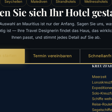
Seychellen
Malediven
Strandhotels
Wellnesshotels
en Sie sich Ihr Hotel gest
Auswahl an Mauritius ist nur der Anfang. Sagen Sie uns, wa
tig ist — Ihre Travel Designerin findet das Haus, das wirkli
Ihnen passt, und stimmt jedes Detail auf Sie ab.
 starten
Termin vereinbaren
Schnellanf
KREUZFA
Meerzeit
Luxuskreuzf
Expeditione
Solo-Kreuzf
Schiffe welt
Reise-Roule
Segelschiff