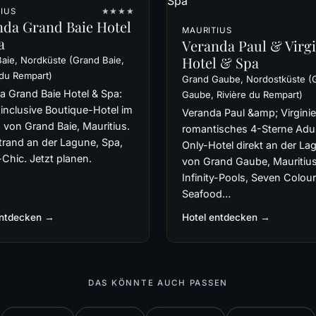
IUS
★★★★
nda Grand Baie Hotel
MAURITIUS
a
Veranda Paul & Virgi
Hotel & Spa
aie, Nordküste (Grand Baie,
 du Rempart)
Grand Gaube, Nordostküste (
a Grand Baie Hotel & Spa:
Gaube, Rivière du Rempart)
-inclusive Boutique-Hotel im
Veranda Paul &amp; Virginie
 von Grand Baie, Mauritius.
romantisches 4-Sterne Adul
strand an der Lagune, Spa,
Only-Hotel direkt an der La
Chic. Jetzt planen.
von Grand Gaube, Mauritius
Infinity-Pools, Seven Colou
Seafood…
entdecken →
Hotel entdecken →
DAS KÖNNTE AUCH PASSEN