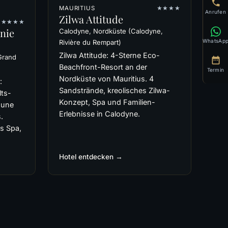
MAURITIUS
★★★★
Anrufen
Zilwa Attitude
★★★★
nie
Calodyne, Nordküste (Calodyne,
WhatsAp
Rivière du Rempart)
Zilwa Attitude: 4-Sterne Eco-
Grand
Beachfront-Resort an der
Termin
Nordküste von Mauritius. 4
:
Sandstrände, kreolisches Zilwa-
ts-
Konzept, Spa und Familien-
gune
Erlebnisse in Calodyne.
.
rs Spa,
Hotel entdecken →