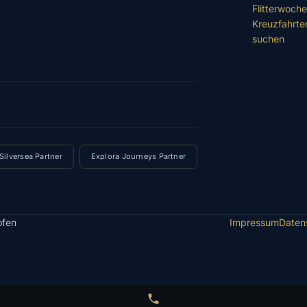
Flitterwoch
Kreuzfahrte
suchen
Silversea Partner
Explora Journeys Partner
ofen
Impressum
Daten