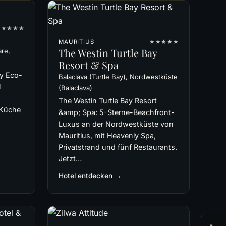
★★★★
MAURITIUS
★★★★★
The Westin Turtle Bay
are,
Resort & Spa
ly Eco-
Balaclava (Turtle Bay), Nordwestküste
l
(Balaclava)
-
The Westin Turtle Bay Resort
 Küche
&amp; Spa: 5-Sterne-Beachfront-
Luxus an der Nordwestküste von
Mauritius, mit Heavenly Spa,
Privatstrand und fünf Restaurants.
Jetzt…
Hotel entdecken →