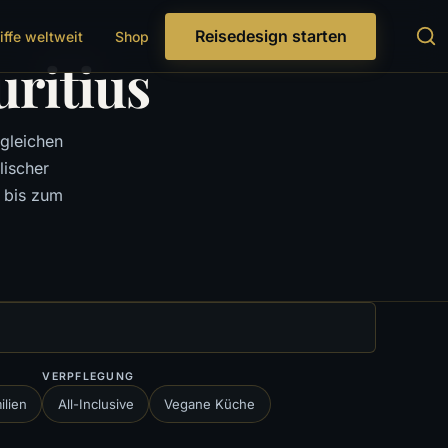
Reisedesign starten
iffe weltweit
Shop
uritius
sgleichen
lischer
 bis zum
VERPFLEGUNG
ilien
All-Inclusive
Vegane Küche