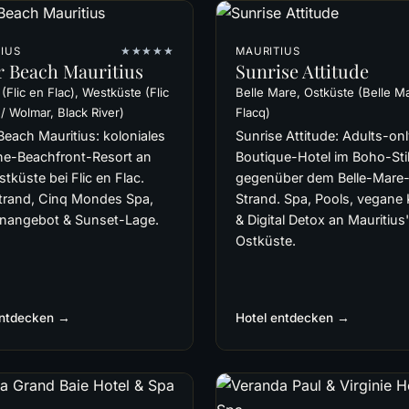
IUS
★★★★★
MAURITIUS
r Beach Mauritius
Sunrise Attitude
(Flic en Flac), Westküste (Flic
Belle Mare, Ostküste (Belle M
 / Wolmar, Black River)
Flacq)
Beach Mauritius: koloniales
Sunrise Attitude: Adults-on
ne-Beachfront-Resort an
Boutique-Hotel im Boho-Sti
tküste bei Flic en Flac.
gegenüber dem Belle-Mare
strand, Cinq Mondes Spa,
Strand. Spa, Pools, vegane
enangebot & Sunset-Lage.
& Digital Detox an Mauritius'
Ostküste.
entdecken →
Hotel entdecken →