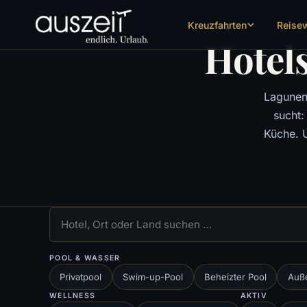
Kreuzfahrten
Reise
Hotels
Laguneng
sucht:
Küche. 
POOL & WASSER
Privatpool
Swim-up-Pool
Beheizter Pool
Auß
WELLNESS
AKTIV