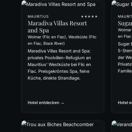
MAURITIUS
★★★★★
MAURIT
Maradiva Villas Resort
Suga
and Spa
Wolmar 
en Flac
Wolmar (Flic en Flac), Westküste (Flic
en Flac, Black River)
Sugar 
5-Ster
Maradiva Villas Resort and Spa:
der Wes
privates Poolvillen-Refugium an
Privat
Mauritius' Westküste bei Flic en
Famili
Flac. Preisgekröntes Spa, feine
Küche, direkte Strandlage.
Hotel entdecken →
Hotel 