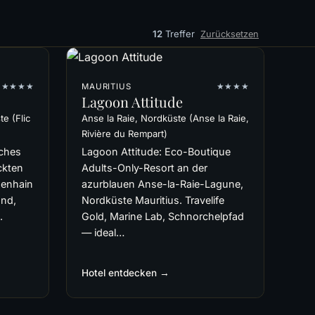
12
Treffer
Zurücksetzen
★★★★
MAURITIUS
★★★★
s
Lagoon Attitude
e (Flic
Anse la Raie, Nordküste (Anse la Raie,
Rivière du Rempart)
sches
Lagoon Attitude: Eco-Boutique
ckten
Adults-Only-Resort an der
menhain
azurblauen Anse-la-Raie-Lagune,
and,
Nordküste Mauritius. Travelife
.
Gold, Marine Lab, Schnorchelpfad
— ideal…
Hotel entdecken →