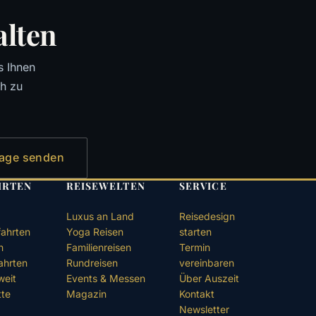
alten
s Ihnen
ch zu
rage senden
HRTEN
REISEWELTEN
SERVICE
Luxus an Land
Reisedesign
ahrten
Yoga Reisen
starten
n
Familienreisen
Termin
ahrten
Rundreisen
vereinbaren
weit
Events & Messen
Über Auszeit
tte
Magazin
Kontakt
e
Newsletter