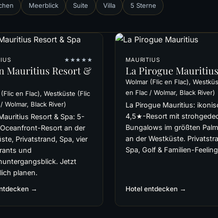
chen
Meerblick
Suite
Villa
5 Sterne
IUS
★★★★★
MAURITIUS
n Mauritius Resort &
La Pirogue Mauritiu
Wolmar (Flic en Flac), Westküst
en Flac / Wolmar, Black River)
(Flic en Flac), Westküste (Flic
 / Wolmar, Black River)
La Pirogue Mauritius: ikoni
4,5★-Resort mit strohgede
Mauritius Resort & Spa: 5-
Bungalows im größten Pal
 Oceanfront-Resort an der
an der Westküste. Privatstr
te, Privatstrand, Spa, vier
Spa, Golf & Familien-Feeling
rants und
untergangsblick. Jetzt
lich planen.
entdecken →
Hotel entdecken →