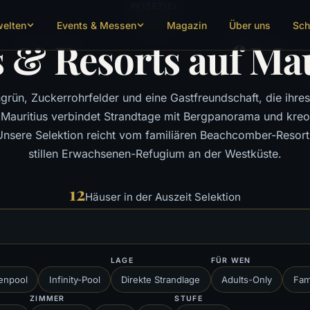
REISEZIEL
welten
Events & Messen
Magazin
Über uns
Sch
 & Resorts auf Ma
rün, Zuckerrohrfelder und eine Gastfreundschaft, die ihre
 Mauritius verbindet Strandtage mit Bergpanorama und kreo
Unsere Selektion reicht vom familiären Beachcomber-Resort
stillen Erwachsenen-Refugium an der Westküste.
12
Häuser in der Auszeit Selektion
LAGE
FÜR WEN
enpool
Infinity-Pool
Direkte Strandlage
Adults-Only
Fam
ZIMMER
STUFE