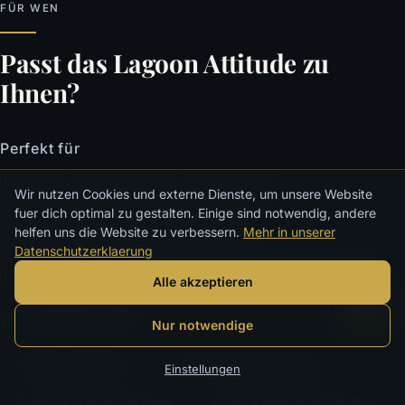
FÜR WEN
Passt das Lagoon Attitude zu
Ihnen?
Perfekt für
Paare
Honeymoon
Adults Only
Wir nutzen Cookies und externe Dienste, um unsere Website
fuer dich optimal zu gestalten. Einige sind notwendig, andere
Strandliebhaber
Spa & Wellness
helfen uns die Website zu verbessern.
Mehr in unserer
Datenschutzerklaerung
Schnorchler & Wassersportler
Eco-bewusste Reisende
Alle akzeptieren
Weniger geeignet für
Nur notwendige
Familien mit Kindern
Großgruppen-Partyurlaub
Einstellungen
Golf-Fokus direkt am Haus
Stadt- & Nachtleben-Sucher