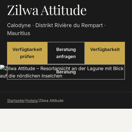
Zilwa Attitude
Calodyne · Distrikt Rivière du Rempart ·
Mauritius
Verfügbarkeit
Beratung
Verfügbarkeit
prüfen
anfragen
Beratung
Startseite
/
Hotels
/
Zilwa Attitude