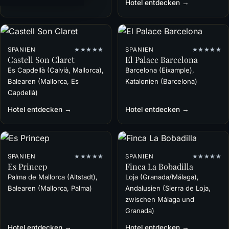
Hotel entdecken →
Hotel entdecken →
SPANIEN
★★★★★
SPANIEN
★★★★★
Castell Son Claret
El Palace Barcelona
Es Capdellà (Calvià, Mallorca),
Barcelona (Eixample),
Balearen (Mallorca, Es
Katalonien (Barcelona)
Capdellà)
Hotel entdecken →
Hotel entdecken →
SPANIEN
★★★★★
SPANIEN
★★★★★
Es Princep
Finca La Bobadilla
Palma de Mallorca (Altstadt),
Loja (Granada/Málaga),
Balearen (Mallorca, Palma)
Andalusien (Sierra de Loja,
zwischen Málaga und
Granada)
Hotel entdecken →
Hotel entdecken →