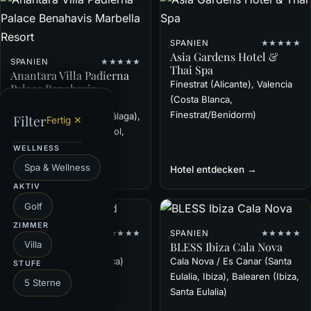
SPANIEN
★★★★★
Asia Gardens Hotel &
SPANIEN
★★★★★
Thai Spa
Anantara Villa Padierna
Finestrat (Alicante), Valencia
Palace Benahavis
(Costa Blanca,
Marbella Resort
Finestrat/Benidorm)
Benahavís (Marbella, Málaga),
Filter
Fertig ✕
Andalusien (Costa del Sol,
Benahavís/Marbella)
WELLNESS
Spa & Wellness
Hotel entdecken →
Hotel entdecken →
AKTIV
Golf
ZIMMER
SPANIEN
★★★★★
SPANIEN
★★★★★
Villa
BLESS Hotel Madrid
BLESS Ibiza Cala Nova
Madrid (Barrio Salamanca)
Cala Nova / Es Canar (Santa
STUFE
Eulalia, Ibiza), Balearen (Ibiza,
5 Sterne
Santa Eulalia)