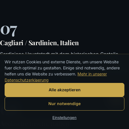
07
Cagliari / Sardinien, Italien
Sardiniens Hauptstadt mit dem historischen Castello-
Viertel hoch über der Bucht und einem überraschend
Wir nutzen Cookies und externe Dienste, um unsere Website
fuer dich optimal zu gestalten. Einige sind notwendig, andere
stadtnahen Sandstrand — Poetto, sieben Kilometer lang,
helfen uns die Website zu verbessern.
Mehr in unserer
mit der Straßenbahn erreichbar.
Datenschutzerklaerung
Alle akzeptieren
08
Nur notwendige
Einstellungen
Aeolische Inseln, Italien