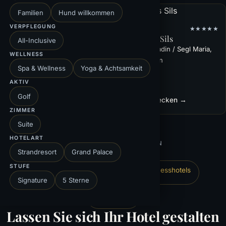
Familien
Hund willkommen
VERPFLEGUNG
SCHWEIZ
★★★★★
Waldhaus Sils
All-Inclusive
SCHWEIZ
★★★★★
Sils im Engadin / Segl Maria,
Victoria-Jungfrau Grand
WELLNESS
Graubünden
Hotel & Spa
Spa & Wellness
Yoga & Achtsamkeit
Interlaken, Bern (Berner
AKTIV
Oberland, Interlaken)
Golf
Hotel entdecken →
Hotel entdecken →
ZIMMER
Suite
HOTELART
DAS KÖNNTE AUCH PASSEN
Strandresort
Grand Palace
STUFE
Österreich
Deutschland
Wellnesshotels
Signature
5 Sterne
Naturhotels
Lassen Sie sich Ihr Hotel gestalten