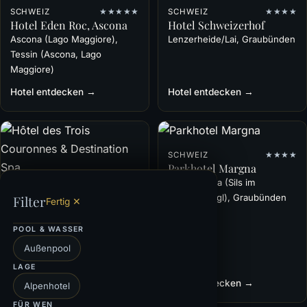
SCHWEIZ
★★★★★
SCHWEIZ
★★★★
Hotel Eden Roc, Ascona
Hotel Schweizerhof
Ascona (Lago Maggiore),
Lenzerheide/Lai, Graubünden
Tessin (Ascona, Lago
Maggiore)
Hotel entdecken →
Hotel entdecken →
SCHWEIZ
★★★★
Parkhotel Margna
Sils-Baselgia (Sils im
SCHWEIZ
★★★★★
Engadin/Segl), Graubünden
Filter
Fertig ✕
Hôtel des Trois
Couronnes & Destination
Spa
POOL & WASSER
Vevey (Genfersee), Waadt
Außenpool
(Vevey, Genfersee)
LAGE
Hotel entdecken →
Hotel entdecken →
Alpenhotel
FÜR WEN