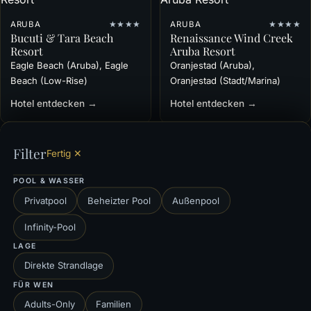
ARUBA
★★★★
ARUBA
★★★★
Bucuti & Tara Beach
Renaissance Wind Creek
Resort
Aruba Resort
Eagle Beach (Aruba), Eagle
Oranjestad (Aruba),
Beach (Low-Rise)
Oranjestad (Stadt/Marina)
Hotel entdecken →
Hotel entdecken →
Filter
Fertig ✕
DAS KÖNNTE AUCH PASSEN
POOL & WASSER
Curaçao
Antigua
Strandhotels
All-Inclusive-Hotels
Privatpool
Beheizter Pool
Außenpool
Lassen Sie sich Ihr Hotel gestalten
Infinity-Pool
LAGE
Diese Auswahl an Aruba ist nur der Anfang. Sagen Sie uns,
Direkte Strandlage
was Ihnen wichtig ist — Ihre Travel Designerin findet das
FÜR WEN
Haus, das wirklich zu Ihnen passt, und stimmt jedes Detail
Adults-Only
Familien