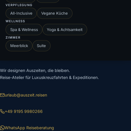
auf Sie ab.
VERPFLEGUNG
All-Inclusive
Vegane Küche
WELLNESS
Reisedesign starten
Termin vereinbaren
Spa & Wellness
Yoga & Achtsamkeit
ZIMMER
Schnellanfrage senden
Meerblick
Suite
Wir designen Auszeiten, die bleiben.
Reise-Atelier für Luxuskreuzfahrten & Expeditionen.
urlaub@auszeit.reisen
+49 9195 9980266
WhatsApp Reiseberatung