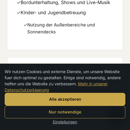
✓
Bordunterhaltung, Shows und Live-Musik
✓
Kinder- und Jugendbetreuung
✓
Nutzung der Außenbereiche und
Sonnendecks
Wir nutzen Cookies und externe Dienste, um unsere Website
+ Mit Aufpreis
fuer dich optimal zu gestalten. Einige sind notwendig, andere
helfen uns die Website zu verbessern.
Mehr in unserer
+
Getränke (separat oder im optionalen
Datenschutzerklaerung
Getränkepaket)
Alle akzeptieren
+
À-la-carte-Spezialitätenrestaurants
Nur notwendige
+
Spa-Behandlungen, Massagen und
Einstellungen
Kosmetik