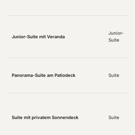
A
W
V
Junior-
Junior-Suite mit Veranda
o
Suite
M
G
d
Panorama-Suite am Patiodeck
Suite
P
b
V
e
R
Suite mit privatem Sonnendeck
Suite
F
B
r