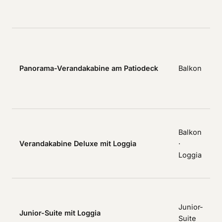
a
s
D
P
B
Panorama-Verandakabine am Patiodeck
Balkon
ü
H
S
G
Balkon
L
Verandakabine Deluxe mit Loggia
·
o
Loggia
W
A
E
m
Junior-
Junior-Suite mit Loggia
L
Suite