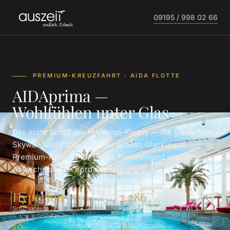
09195 / 998 02 66
PREMIUM-KREUZFAHRT · AIDA FLOTTE
AIDAprima —
Wohlfühlen unter Glas
Das erste Schiff der Hyperion-Klasse — mit gläsernem
Skywalk und Patio unter der großen Glaskuppel.
Premium-Komfort für Paare, Familien und alle, die
Abwechslung an Bord suchen.
Hyperion
3.286
Schiffsklasse
Passagiere
18
12