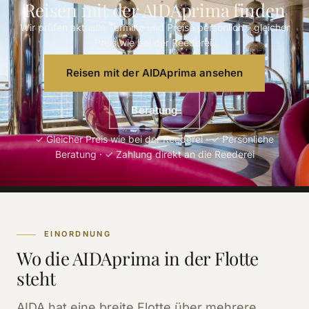
Reisen mit der AIDAprima finden
Wir prüfen aktuelle Termine und Preise persönlich – gleicher
Preis wie bei der Reederei.
Reisen mit der AIDAprima ansehen
Beratung
✓ Gleicher Preis wie bei der Reederei · ✓ Persönliche
Beratung · ✓ Zahlung direkt an die Reederei
EINORDNUNG
Wo die AIDAprima in der Flotte
steht
AIDA hat eine breite Flotte über mehrere