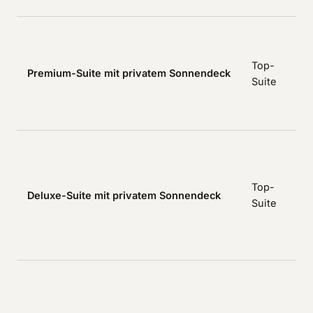
A
Top-
p
Premium-Suite mit privatem Sonnendeck
Suite
K
h
a
m
Top-
Deluxe-Suite mit privatem Sonnendeck
b
Suite
A
p