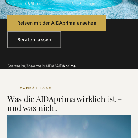
Restaurants & Bistros
Bars & Lounges
Reisen mit der AIDAprima ansehen
Beraten lassen
Startseite
/
Meerzeit
/
AIDA
/
AIDAprima
HONEST TAKE
Was die AIDAprima wirklich ist –
und was nicht