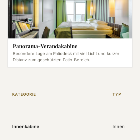
Panorama-Verandakabine
Besondere Lage am Patiodeck mit viel Licht und kurzer
Distanz zum geschützten Patio-Bereich.
KATEGORIE
TYP
k
p
Innenkabine
Innen
F
a