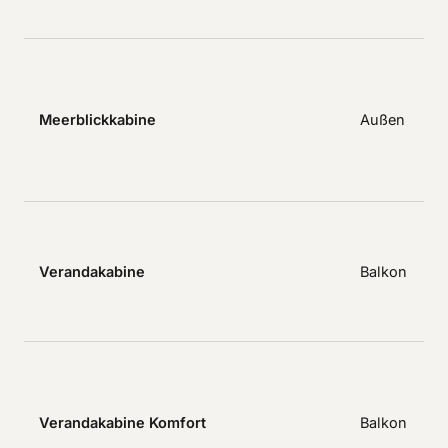
u
M
P
T
Meerblickkabine
Außen
M
w
I
E
m
Verandakabine
Balkon
S
b
S
E
u
E
Verandakabine Komfort
Balkon
d