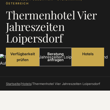
ÖSTERREICH
Thermenhotel Vier
Jahreszeiten
Loipersdorf
Verfügbarkeit
Beratung
Hotels
prüfen
anfragen
Startseite
/
Hotels
/
Thermenhotel Vier Jahreszeiten Loipersdorf