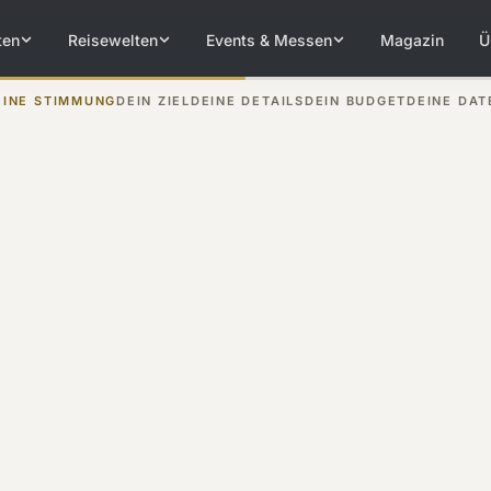
ten
Reisewelten
Events & Messen
Magazin
Ü
EINE STIMMUNG
DEIN ZIEL
DEINE DETAILS
DEIN BUDGET
DEINE DAT