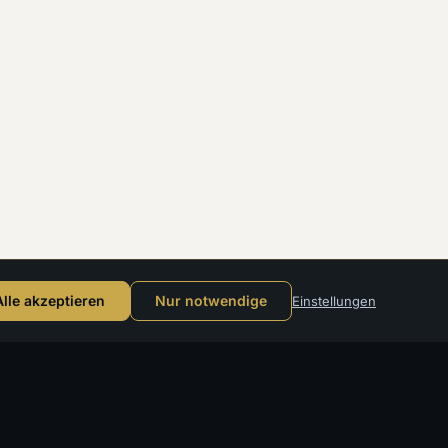
Reisedesign absenden
Alle akzeptieren
Nur notwendige
Einstellungen
HRTEN
REISEWELTEN
SERVICE
Luxus an Land
Reise-
ahrten
Yoga Reisen
Designer
n
Familienreisen
Reisedesign