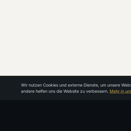
← Zurück
Wir nutzen Cookies und externe Dienste, um unsere Websit
andere helfen uns die Website zu verbessern.
Mehr in un
Wir designen Auszeiten, die bleiben.
Reise-Atelier für Luxuskreuzfahrten & Expeditionen.