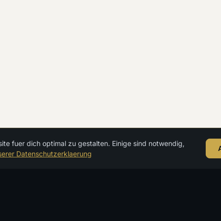
Oder direkt per
WhatsApp starten →
e fuer dich optimal zu gestalten. Einige sind notwendig,
serer Datenschutzerklaerung
KREUZFA
Meerzeit
Luxuskreuzf
Expeditione