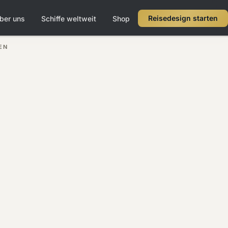
Reisedesign starten
ber uns
Schiffe weltweit
Shop
EN