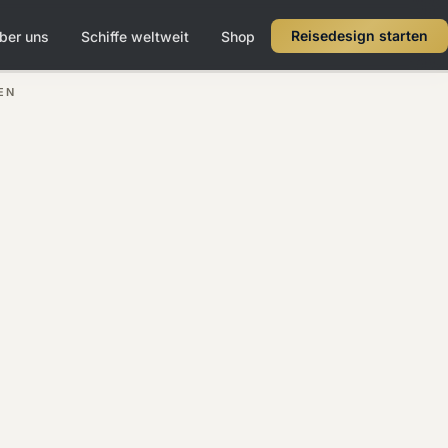
Reisedesign starten
ber uns
Schiffe weltweit
Shop
EN