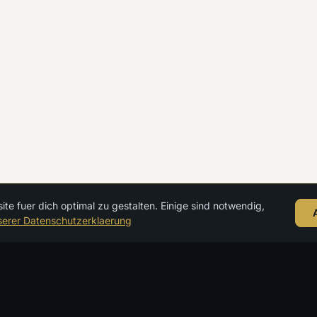
Oder direkt per
WhatsApp starten →
e fuer dich optimal zu gestalten. Einige sind notwendig,
serer Datenschutzerklaerung
KREUZFA
Meerzeit
Luxuskreuzf
Expeditione