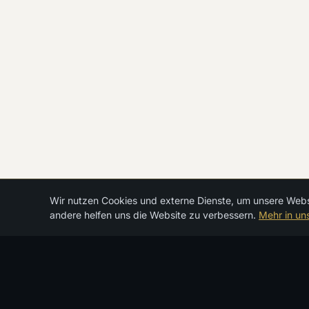
← Zurück
Wir nutzen Cookies und externe Dienste, um unsere Websit
andere helfen uns die Website zu verbessern.
Mehr in un
Wir designen Auszeiten, die bleiben.
Reise-Atelier für Luxuskreuzfahrten & Expeditionen.