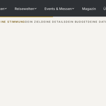
ten
Reisewelten
Events & Messen
Magazin
Ü
EINE STIMMUNG
DEIN ZIEL
DEINE DETAILS
DEIN BUDGET
DEINE DAT