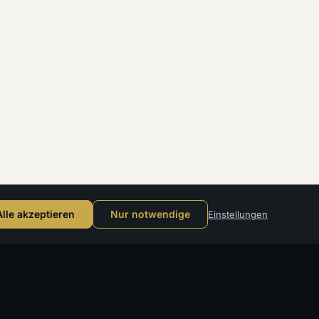
Reisedesign absenden
Alle akzeptieren
Nur notwendige
Einstellungen
HRTEN
REISEWELTEN
SERVICE
Luxus an Land
Reise-
ahrten
Yoga Reisen
Designer
n
Familienreisen
Reisedesign